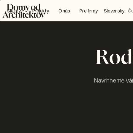
Domy od Architektov Logo
Služby
Projekty
O nás
Pre firmy
Slovensky
Č
Rod
Navrhneme vám 