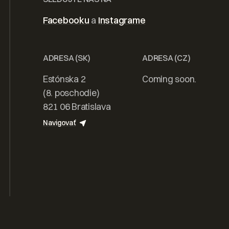
 domov od
Facebooku
a
Instagrame
realizáciu
ADRESA (SK)
ADRESA (CZ)
Estónska 2
Coming soon.
(8. poschodie)
821 06 Bratislava
tovať
Navigovať