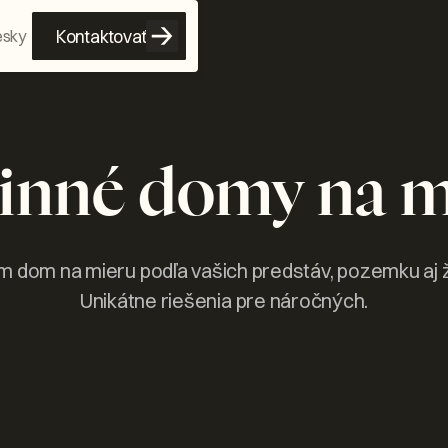
Kontaktovať
esky
inné domy na m
dom na mieru podľa vašich predstáv, pozemku aj ž
Unikátne riešenia pre náročných.