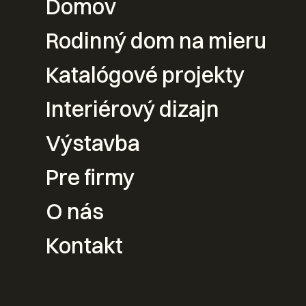
Domov
Váš nový
Rodinný dom na mieru
Katalógové projekty
návrhu po 
Interiérový dizajn
Výstavba
Kontak
Pre firmy
O nás
Kontakt