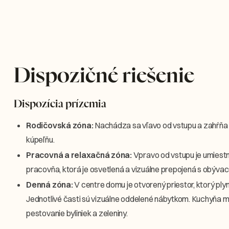
Dispozičné riešenie
Dispozícia prízemia
Rodičovská zóna:
Nachádza sa vľavo od vstupu a zahŕňa 
kúpeľňu.
Pracovná a relaxačná zóna:
Vpravo od vstupu je umiest
pracovňa, ktorá je osvetlená a vizuálne prepojená s obýv
Denná zóna:
V centre domu je otvorený priestor, ktorý ply
Jednotlivé časti sú vizuálne oddelené nábytkom. Kuchyňa m
pestovanie byliniek a zeleniny.