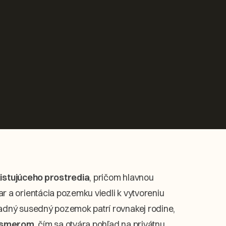
xistujúceho prostredia
, pričom hlavnou
var a orientácia pozemku viedli k vytvoreniu
adný susedný pozemok patrí rovnakej rodine,
o smerom
, čím sa otvára pohľad na privátnu