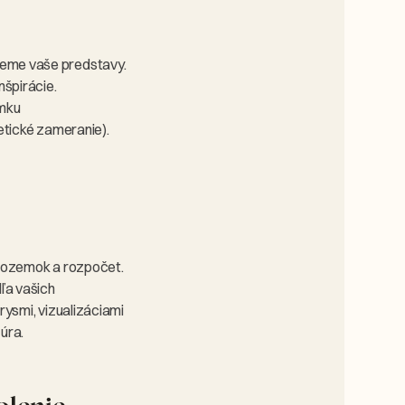
eme vaše predstavy.
nšpirácie.
mku
etické zameranie).
 pozemok a rozpočet.
dľa vašich
rysmi, vizualizáciami
úra.