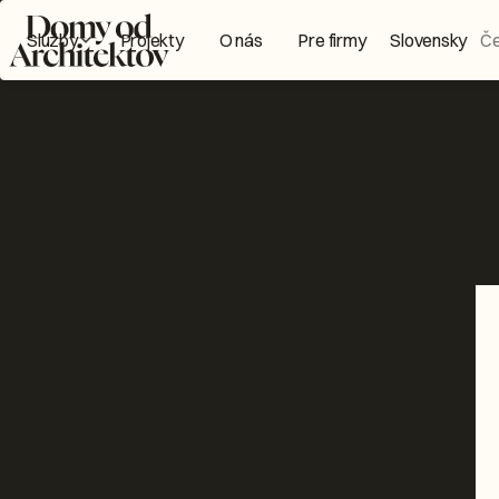
Domy od Architektov Logo
Služby
Projekty
O nás
Pre firmy
Slovensky
Č