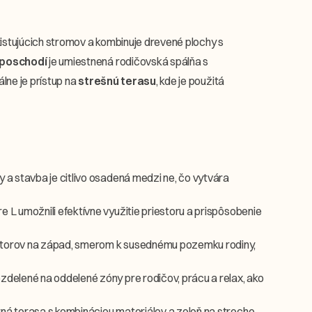
istujúcich stromov a kombinuje drevené plochy s
poschodí
je umiestnená rodičovská spálňa s
lne je prístup na
strešnú terasu
, kde je použitá
a stavba je citlivo osadená medzi ne, čo vytvára
 L umožnili efektívne využitie priestoru a prispôsobenie
storov na západ, smerom k susednému pozemku rodiny,
delené na oddelené zóny pre rodičov, prácu a relax, ako
ná terasa s kombináciou materiálov a zeleň na streche