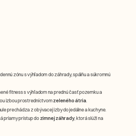
dennú zónu s výhľadom do záhrady, spálňu a súkromnú
nené fitness s výhľadom na prednú časť pozemku a
acou izbou prostredníctvom
zeleného átria
.
nule prechádza z obývacej izby do jedálne a kuchyne.
á priamy prístup do
zimnej záhrady
, ktorá slúži na