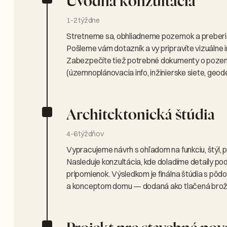
Úvodná konzultácia
1-2 týždne
Stretneme sa, obhliadneme pozemok a preberi
Pošleme vám dotazník a vy pripravíte vizuálne i
Zabezpečíte tiež potrebné dokumenty o poze
(územnoplánovacia info, inžinierske siete, geod
Architektonická štúdia
4-6 týždňov
Vypracujeme návrh s ohľadom na funkciu, štýl,
Nasleduje konzultácia, kde doladíme detaily po
pripomienok. Výsledkom je finálna štúdia s pôdo
a konceptom domu — dodaná ako tlačená brož