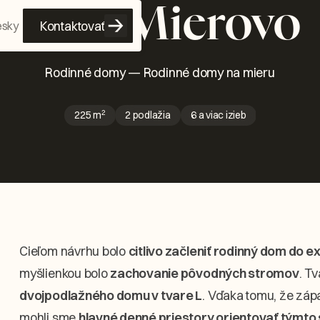
RD J Mierovo
Kontaktovať
esky
Rodinné domy
—
Rodinné domy na mieru
2
225
m
2 podlažia
6 a viac izieb
Cieľom návrhu bolo
citlivo začleniť rodinný dom do e
myšlienkou bolo
zachovanie pôvodných stromov
. T
dvojpodlažného domu v tvare L
. Vďaka tomu, že záp
mohli sme
hlavné denné priestory orientovať týmt