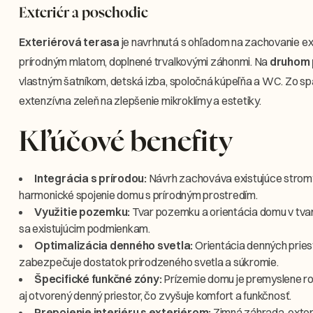
Exteriér a poschodie
Exteriérová terasa
je navrhnutá s ohľadom na zachovanie ex
prírodným mlatom, doplnené trvalkovými záhonmi. Na
druhom 
vlastným šatníkom, detská izba, spoločná kúpeľňa a WC. Zo spá
extenzívna zeleň na zlepšenie mikroklímy a estetiky.
Kľúčové benefity
Integrácia s prírodou:
Návrh zachováva existujúce stromy 
harmonické spojenie domu s prírodným prostredím.
Využitie pozemku:
Tvar pozemku a orientácia domu v tvare
sa existujúcim podmienkam.
Optimalizácia denného svetla:
Orientácia denných prie
zabezpečuje dostatok prirodzeného svetla a súkromie.
Špecifické funkčné zóny:
Prízemie domu je premyslene roz
aj otvorený denný priestor, čo zvyšuje komfort a funkčnosť.
Prepojenie interiéru s exteriérom:
Zimná záhrada, exter