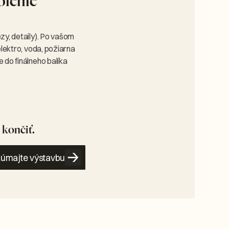
olenie
zy, detaily). Po vašom
lektro, voda, požiarna
 do finálneho balíka
končiť.
úmajte výstavbu