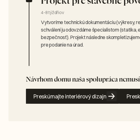
Projekt pre stavebné pov
4-8 týždňov
Vytvoríme technickú dokumentáciu (výkresy, re
schválení ju odovzdáme špecialistom (statika, e
bezpečnosť). Projekt následne skompletizujeme
pre podanie na úrad.
Návrhom domu naša spolupráca nemusí 
Preskúmajte interiérový dizajn
Presk