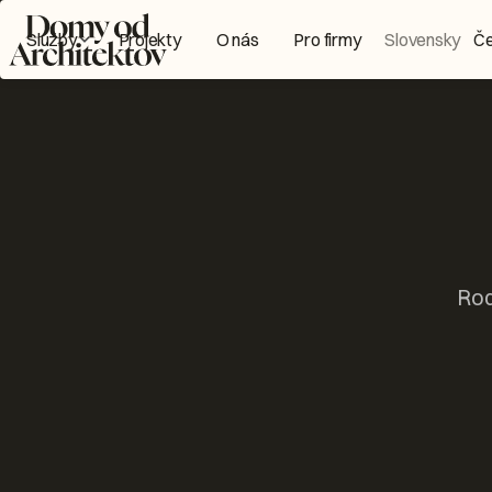
Domy od architektů Logo
Služby
Projekty
O nás
Pro firmy
Slovensky
Č
Rod