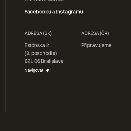
 domov od
Facebooku
a
Instagramu
 realizaci
ADRESA (SK)
ADRESA (ČR)
Estónska 2
Připravujeme
(8. poschodie)
821 06 Bratislava
tovat
Navigovat