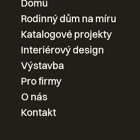
Domů
Váš nový
Rodinný dům na míru
Katalogové projekty
návrhu po
Interiérový design
Výstavba
Kontak
Pro firmy
O nás
Kontakt