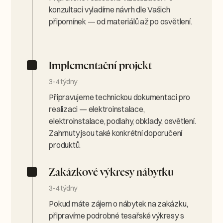
konzultaci vyladíme návrh dle Vašich
připomínek — od materiálů až po osvětlení.
Implementační projekt
3-4 týdny
Připravujeme technickou dokumentaci pro
realizaci — elektroinstalace,
elektroinstalace, podlahy, obklady, osvětlení.
Zahrnuty jsou také konkrétní doporučení
produktů.
Zakázkové výkresy nábytku
3-4 týdny
Pokud máte zájem o nábytek na zakázku,
připravíme podrobné tesařské výkresy s