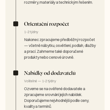
rozměry, materiály a technickým řešením.
Orientační rozpočet
1-2 týdny
Nakonec zpracujeme předběžný rozpočet
— včetně nábytku, osvětlení, podlah, dlažby
a prací. Zahrneme také doporučené
produkty nebo cenové úrovně.
Nabídky od dodavatelů
Volitelné — 1-2 týdny
Ozveme se na ověřené dodavatele a
zpracujeme srovnání jejich nabídek.
Doporučujeme nejvhodnější podle ceny,
kvality a termínů.