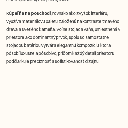
Kúpeľňa na poschodí
, rovnako ako zvyšok interiéru,
využíva materiálovú paletu založenú na kontraste tmavého
dreva a svetlého kameňa. Voľne stojaca vaňa, umiestnená v
priestore ako dominantný prvok, spolu so samostatne
stojacou batériou vytvára elegantnú kompozíciu, ktorá
pôsobí luxusne a pôsobivo, pričom každý detail priestoru
podčiarkuje precíznosť a sofistikovanosť dizajnu.