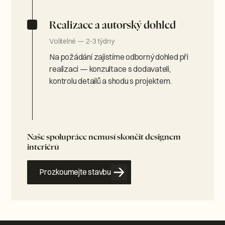
Realizace a autorský dohled
Volitelné — 2-3 týdny
Na požádání zajistíme odborný dohled při
realizaci — konzultace s dodavateli,
kontrolu detailů a shodu s projektem.
Naše spolupráce nemusí skončit designem
interiérů
Prozkoumejte stavbu