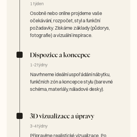
1 týden
Osobně nebo online projdeme vaše
očekávání, rozpočet, styl a funkční
požadavky. Získáme základy (půdorys,
fotografie) a vizuální inspirace.
Dispozice a koncepce
1-2 týdny
Navrhneme ideální uspořádání nábytku,
funkčních zón a koncepce stylu (barevné
schéma, materiály, náladové desky).
3D vizualizace a úpravy
3-4 týdny
Připravíme realistické vizualizace. Po