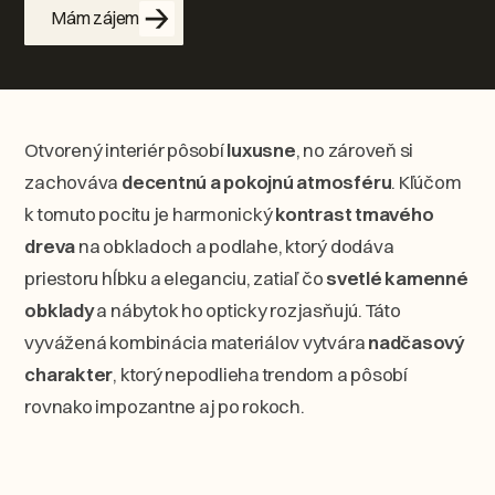
Mám zájem
Otvorený interiér pôsobí
luxusne
, no zároveň si
zachováva
decentnú a pokojnú atmosféru
. Kľúčom
k tomuto pocitu je harmonický
kontrast tmavého
dreva
na obkladoch a podlahe, ktorý dodáva
priestoru hĺbku a eleganciu, zatiaľ čo
svetlé kamenné
obklady
a nábytok ho opticky rozjasňujú. Táto
vyvážená kombinácia materiálov vytvára
nadčasový
charakter
, ktorý nepodlieha trendom a pôsobí
rovnako impozantne aj po rokoch.