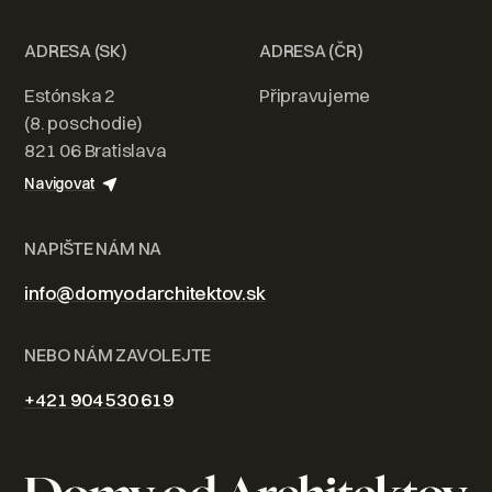
ADRESA (SK)
ADRESA (ČR)
Estónska 2
Připravujeme
(8. poschodie)
821 06 Bratislava
Navigovat
NAPIŠTE NÁM NA
info@domyodarchitektov.sk
NEBO NÁM ZAVOLEJTE
+421 904 530 619