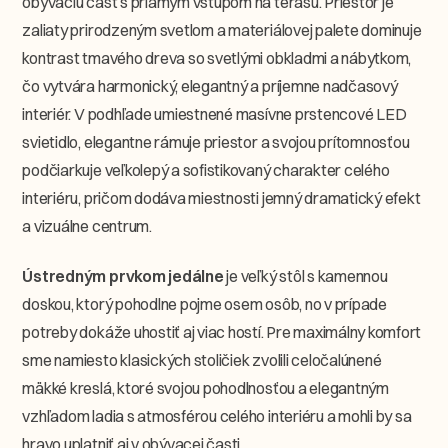
obývaciu časť s priamym vstupom na terasu. Priestor je
zaliaty prirodzeným svetlom a materiálovej palete dominuje
kontrast tmavého dreva so svetlými obkladmi a nábytkom,
čo vytvára harmonický, elegantný a príjemne nadčasový
interiér. V podhľade umiestnené masívne prstencové LED
svietidlo, elegantne rámuje priestor a svojou prítomnosťou
podčiarkuje veľkolepý a sofistikovaný charakter celého
interiéru, pričom dodáva miestnosti jemný dramatický efekt
a vizuálne centrum.
Ústredným prvkom
jedálne
je veľký stôl s kamennou
doskou, ktorý pohodlne pojme osem osôb, no v prípade
potreby dokáže uhostiť aj viac hostí. Pre maximálny komfort
sme namiesto klasických stoličiek zvolili celočalúnené
mäkké kreslá, ktoré svojou pohodlnosťou a elegantným
vzhľadom ladia s atmosférou celého interiéru a mohli by sa
hravo uplatniť aj v obývacej časti.