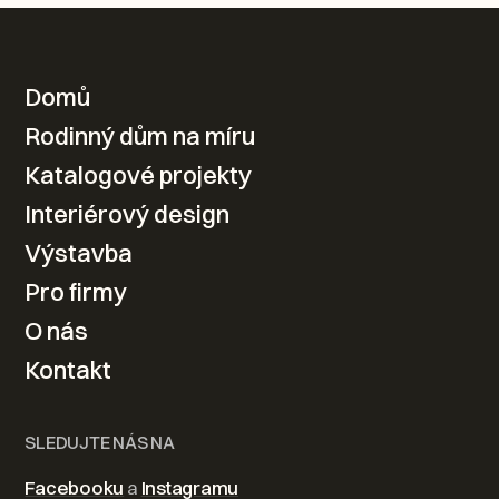
KONTAKTUJTE NÁS
Domů
Rodinný dům na míru
Váš nový domov od
Katalogové projekty
návrhu po realizaci
Interiérový design
Výstavba
Kontaktovat
Pro firmy
O nás
Kontakt
SLEDUJTE NÁS NA
Facebooku
a
Instagramu