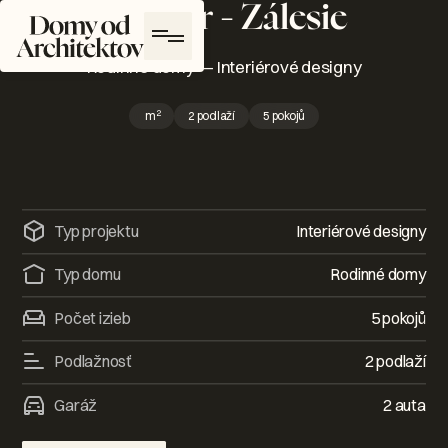
interiér - Zálesie
Domy od architektů Logo
Rodinné domy
—
Interiérové designy
2
m
2 podlaží
5 pokojů
Typ projektu
Interiérové designy
Typ domu
Rodinné domy
Počet izieb
5 pokojů
Podlažnosť
2 podlaží
Garáž
2 auta