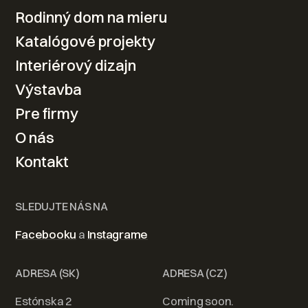
Rodinný dom na mieru
Váš nový domov od
Katalógové projekty
návrhu po realizáciu
Interiérový dizajn
Výstavba
Kontaktovať
Pre firmy
O nás
Kontakt
SLEDUJTE NÁS NA
Facebooku
a
Instagrame
ADRESA (SK)
ADRESA (CZ)
Estónska 2
Coming soon.