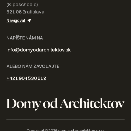
(8. poschodie)
821 06 Bratislava
Navigovať
NAPÍŠTE NÁM NA
info@domyodarchitektov.sk
ALEBO NÁM ZAVOLAJTE
+421 904 530 619
Copyright ©
2026
domy od architektov, s.r.o.