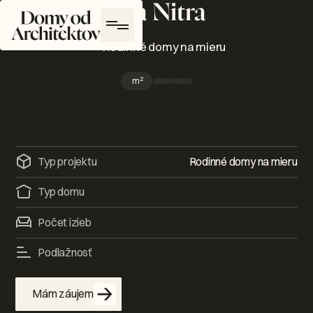
Vila Nitra
Domy od Architektov Logo
—
Rodinné domy na mieru
2
m
Typ projektu
Rodinné domy na mieru
Typ domu
Počet izieb
Podlažnosť
Mám záujem