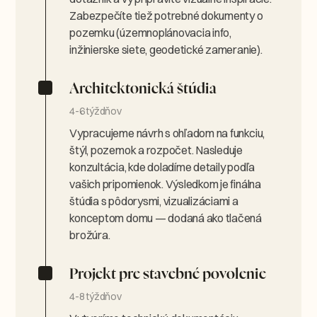
Zabezpečíte tiež potrebné dokumenty o
pozemku (územnoplánovacia info,
inžinierske siete, geodetické zameranie).
Architektonická štúdia
4-6 týždňov
Vypracujeme návrh s ohľadom na funkciu,
štýl, pozemok a rozpočet. Nasleduje
konzultácia, kde doladíme detaily podľa
vašich pripomienok. Výsledkom je finálna
štúdia s pôdorysmi, vizualizáciami a
konceptom domu — dodaná ako tlačená
brožúra.
Projekt pre stavebné povolenie
4-8 týždňov