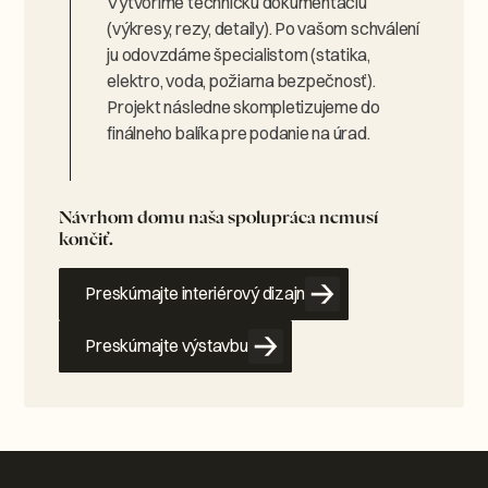
Vytvoríme technickú dokumentáciu
(výkresy, rezy, detaily). Po vašom schválení
ju odovzdáme špecialistom (statika,
elektro, voda, požiarna bezpečnosť).
Projekt následne skompletizujeme do
finálneho balíka pre podanie na úrad.
Návrhom domu naša spolupráca nemusí
končiť.
Preskúmajte interiérový dizajn
Preskúmajte výstavbu