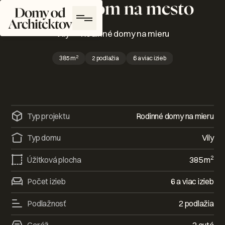
s výhľadom na mesto
Domy od Architektov Logo
Vily
—
Rodinné domy na mieru
2
385
m
2 podlažia
6 a viac izieb
Typ projektu
Rodinné domy na mieru
Typ domu
Vily
2
Úžitková plocha
385
m
Počet izieb
6 a viac izieb
Podlažnosť
2 podlažia