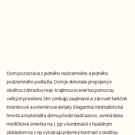
Dom pozostáva z jedného nadzemného a jedného
podzemného podlažia. Dom je dokonale prepojený s
okolitou záhradou resp. krajinnou scenériou pomocou
veľkých presklení, čím vznikajú zaujímavé a zároveň funkčné
interiérové a exteriérové detaily. Elegantná minimalistická
hmota a materialita domu pôsobí nadčasovo. Jemná biela
metličková omietka na 1. pp v kombinácií s fasádnym
obkladom na 1.np vytvárajú príjemný kontrast s okolitou