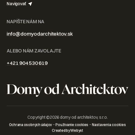
Navigovať
NAPÍŠTE NÁM NA
info@domyodarchitektov.sk
ALEBO NÁM ZAVOLAJTE
+421 904 530 619
Copyright ©
2026
domy od architektov, s.r.o.
–
–
Ochrana osobných údajov
Používanie cookies
Nastavenia cookies
Created by Webyst