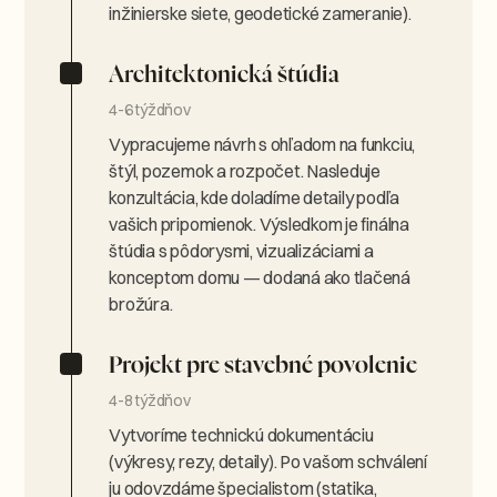
inžinierske siete, geodetické zameranie).
Architektonická štúdia
4-6 týždňov
Vypracujeme návrh s ohľadom na funkciu,
štýl, pozemok a rozpočet. Nasleduje
konzultácia, kde doladíme detaily podľa
vašich pripomienok. Výsledkom je finálna
štúdia s pôdorysmi, vizualizáciami a
konceptom domu — dodaná ako tlačená
brožúra.
Projekt pre stavebné povolenie
4-8 týždňov
Vytvoríme technickú dokumentáciu
(výkresy, rezy, detaily). Po vašom schválení
ju odovzdáme špecialistom (statika,