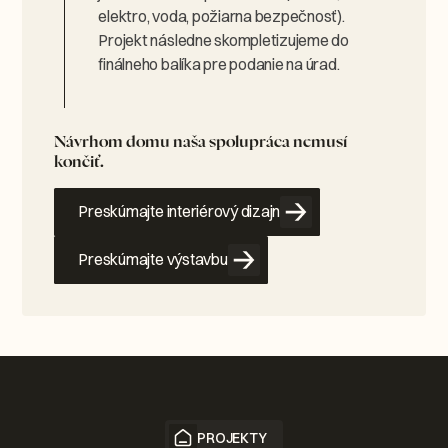
elektro, voda, požiarna bezpečnosť).
Projekt následne skompletizujeme do
finálneho balíka pre podanie na úrad.
Návrhom domu naša spolupráca nemusí
končiť.
Preskúmajte interiérový dizajn
Preskúmajte výstavbu
PROJEKTY