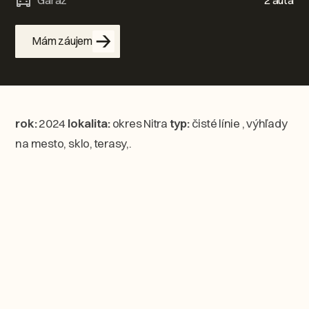
Garáž
2 autá
Mám záujem
rok:
2024
lokalita:
okres Nitra
typ:
čisté línie , výhľady
na mesto, sklo, terasy,.