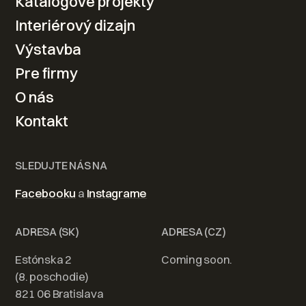
Katalógové projekty
návrhu po realizáciu
Interiérový dizajn
Výstavba
Kontaktovať
Pre firmy
O nás
Kontakt
SLEDUJTE NÁS NA
Facebooku
a
Instagrame
ADRESA (SK)
ADRESA (CZ)
Estónska 2
Coming soon.
(8. poschodie)
821 06 Bratislava