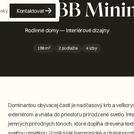
teriér - BB Mini
Kontaktovať
esky
Rodinné domy
—
Interiérové dizajny
2
198
m
2 podlažia
4 izby
Dominantou obývacej časti je nadčasový krb a veľkorysá
exteriérom a vnáša do priestoru prirodzené svetlo. Int
jemných prírodných tónoch, ktoré dopĺňa drevená text
svetlou omietkou. Vzniká tak harmonické a útulné pro