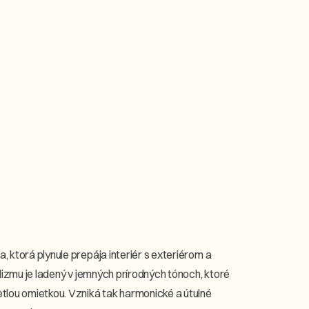
 ktorá plynule prepája interiér s exteriérom a
lizmu je ladený v jemných prírodných tónoch, ktoré
tlou omietkou. Vzniká tak harmonické a útulné