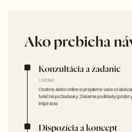
Ako prebieha náv
Konzultácia a zadanie
1 týždeň
Osobne alebo online si prejdeme vaše očakávani
funkčné požiadavky. Získame podklady (pôdorys,
inšpirácie.
Dispozícia a koncept