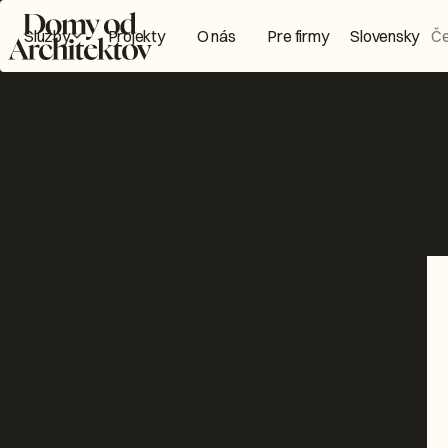
in
Domy od Architektov Logo
Služby
Projekty
O nás
Pre firmy
Slovensky
Č