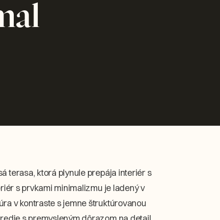
mal
 terasa, ktorá plynule prepája interiér s
eriér s prvkami minimalizmu je ladený v
úra v kontraste s jemne štruktúrovanou
stredie s premysleným dôrazom na detail,