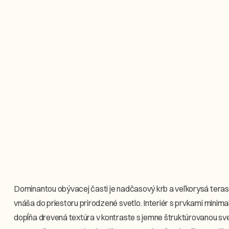
Dominantou obývacej časti je nadčasový krb a veľkorysá terasa,
vnáša do priestoru prirodzené svetlo. Interiér s prvkami minima
dopĺňa drevená textúra v kontraste s jemne štruktúrovanou sve