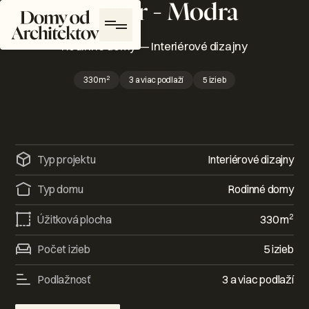
interiér - Modra
Domy od Architektov Logo
Rodinné domy
—
Interiérové dizajny
2
330
m
3 a viac podlaží
5 izieb
Typ projektu
Interiérové dizajny
Typ domu
Rodinné domy
2
Úžitková plocha
330
m
Počet izieb
5 izieb
Podlažnosť
3 a viac podlaží