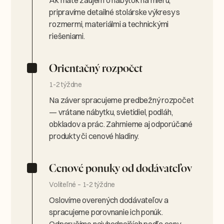
pripravíme detailné stolárske výkresy s
rozmermi, materiálmi a technickými
riešeniami.
Orientačný rozpočet
1-2 týždne
Na záver spracujeme predbežný rozpočet
— vrátane nábytku, svietidiel, podláh,
obkladov a prác. Zahrnieme aj odporúčané
produkty či cenové hladiny.
Cenové ponuky od dodávateľov
Voliteľné – 1-2 týždne
Oslovíme overených dodávateľov a
spracujeme porovnanie ich ponúk.
Odporučíme najvhodnejších podľa ceny,