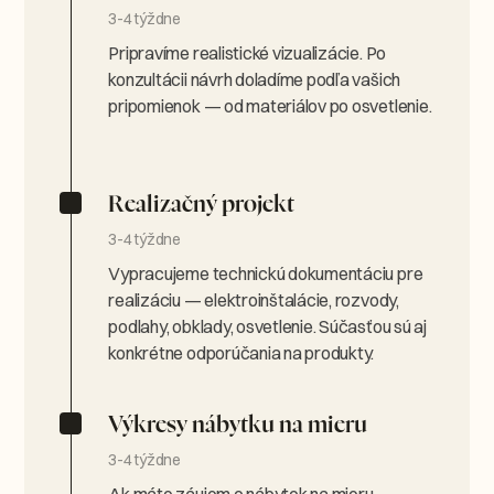
3-4 týždne
Pripravíme realistické vizualizácie. Po
konzultácii návrh doladíme podľa vašich
pripomienok — od materiálov po osvetlenie.
Realizačný projekt
3-4 týždne
Vypracujeme technickú dokumentáciu pre
realizáciu — elektroinštalácie, rozvody,
podlahy, obklady, osvetlenie. Súčasťou sú aj
konkrétne odporúčania na produkty.
Výkresy nábytku na mieru
3-4 týždne
Ak máte záujem o nábytok na mieru,