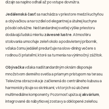
dizajn sa naplno odhalí až po vstupe dovnútra.
Jedálenská časť
sa nachádza v priestore medzi kuchyňou
a obývačkou a na rozdiel od elegantnej a útulnej kuchyne
pôsobí odvážne. Neštandardnej svetlej výške priestoru
dodávajú ľudskú mierku
závesné lustre
. Atmosféru
stolovania umocňuje zeleň okolo a podsvietený príborník,
vďaka čomu jedáleň predurčuje na slow-dining večere s
rodinou či priateľmi, ktoré sa tu menia na výnimočný zážitok.
Obývačka
vďaka nadštandardným oknám disponuje
množstvom denného svetla a priamym prístupom na terasu.
Televízna obrazovka je začlenená do centrálneho kubusu a
harmonicky lícuje so skrinkami, v ktorých sú uložené
multimediálne komponenty. Pozornosť upúta aj
akvárium
,
integrované do nábytkovej zostavy a obklopené zeleňou.