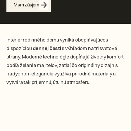
Mám záujem
Interiér rodinného domu vyniká oboplávajúcou
dispozíciou
dennej časti
s výhľadom na tri svetové
strany. Moderné technológie dopĺňajú životný komfort
podľa želania majiteľov, zatiaľ čo originálny dizajn s
nádychom elegancie využíva prírodné materiály a
vytvára tak príjemnú, útulnú atmosféru.