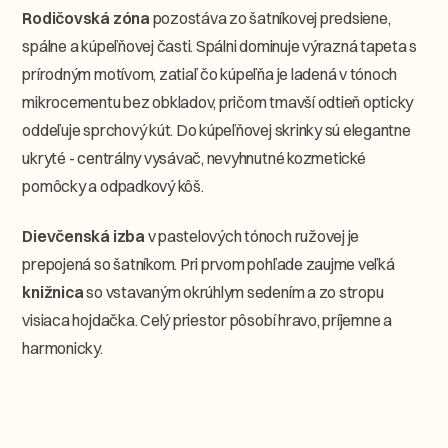
Rodičovská zóna
pozostáva zo šatníkovej predsiene,
spálne a kúpeľňovej časti. Spálni dominuje výrazná tapeta s
prírodným motívom, zatiaľ čo kúpeľňa je ladená v tónoch
mikrocementu bez obkladov, pričom tmavší odtieň opticky
oddeľuje sprchový kút. Do kúpeľňovej skrinky sú elegantne
ukryté - centrálny vysávač, nevyhnutné kozmetické
pomôcky a odpadkový kôš.
Dievčenská izba
v pastelových tónoch ružovej je
prepojená so šatníkom. Pri prvom pohľade zaujme veľká
knižnica
so vstavaným okrúhlym sedením a zo stropu
visiaca hojdačka. Celý priestor pôsobí hravo, príjemne a
harmonicky.