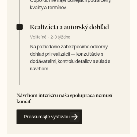
kvality a termínov.
Realizácia a autorský dohľad
Voliteľné – 2-3 týždne
Na požiadanie zabezpečíme odborný
dohľad pri realizácii — konzultácie s
dodávateľmi, kontrolu detailov a súlad s
návrhom.
Návrhom interiéru naša spolupráca nemusí
končiť
Preskúmajte výstavbu