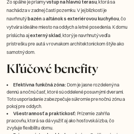
Zo spálne je priamy
vstup na hlavnú terasu
, ktorá sa
nachádza v zadnej časti pozemku. V jej blízkosti je
navrhnutý
bazén
a
altánok s exteriérovou kuchyňou
, čo
vytvára ideálne miesto na oddych a letné posedenia. K domu
prislúcha aj
externý sklad
, ktorý je navrhnutý vedľa
prístrešku pre autá v rovnakom architektonickom štýle ako
samotný dom.
Kľúčové benefity
Efektívna funkčná zóna:
Dom je jasne rozdelený na
dennú a nočnú časť, ktoré sú oddelené posuvnými dverami.
Toto usporiadanie zabezpečuje súkromie pre nočnú zónu a
pokoj pre oddych.
Všestrannosť a praktickosť:
Prízemie zahŕňa
pracovňu, ktorá sa dá využiť aj ako hosťovská izba, čo
zvyšuje flexibilitu domu.