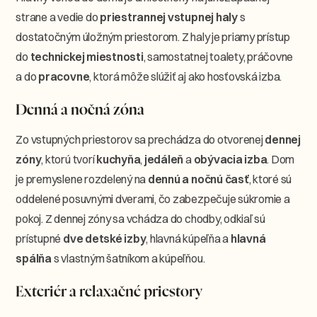
strane a vedie do
priestrannej vstupnej haly
s
dostatočným úložným priestorom. Z haly je priamy prístup
do
technickej miestnosti
, samostatnej toalety, práčovne
a do
pracovne
, ktorá môže slúžiť aj ako hosťovská izba.
Denná a nočná zóna
Zo vstupných priestorov sa prechádza do otvorenej
dennej
zóny
, ktorú tvorí
kuchyňa
,
jedáleň
a
obývacia izba
. Dom
je premyslene rozdelený na
dennú a nočnú časť
, ktoré sú
oddelené posuvnými dverami, čo zabezpečuje súkromie a
pokoj. Z dennej zóny sa vchádza do chodby, odkiaľ sú
prístupné
dve detské izby
, hlavná kúpeľňa a
hlavná
spálňa
s vlastným šatníkom a kúpeľňou.
Exteriér a relaxačné priestory