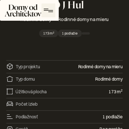
RD J Hul
Domy od Architektov Logo
Rodinné domy
—
Rodinné domy na mieru
2
173
m
1 podlažie
Typ projektu
Rodinné domy na mieru
Typ domu
Rodinné domy
2
Úžitková plocha
173
m
Počet izieb
Podlažnosť
1 podlažie