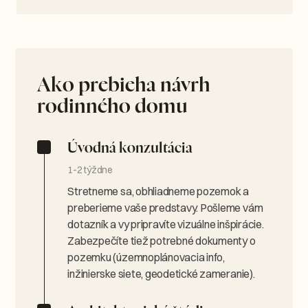
Ako prebieha návrh
rodinného domu
Úvodná konzultácia
1-2 týždne
Stretneme sa, obhliadneme pozemok a
preberieme vaše predstavy. Pošleme vám
dotazník a vy pripravíte vizuálne inšpirácie.
Zabezpečíte tiež potrebné dokumenty o
pozemku (územnoplánovacia info,
inžinierske siete, geodetické zameranie).