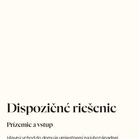
Dispozičné riešenie
Prízemie a vstup
Hlavný vchod do domu je umiestnený na juhozápadnej