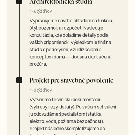
Architektonická štúdia
4-6 týždňov
Vypracujeme návrh s ohľadom na funkciu,
štýl, pozemok a rozpočet. Nasleduje
konzultácia, kde doladíme detaily podľa
vašich pripomienok. Výsledkom je finálna
štúdia s pôdorysmi, vizualizáciami a
konceptom domu — dodaná ako tlačená
brožúra.
Projekt pre stavebné povolenie
4-8 týždňov
Vytvoríme technickú dokumentáciu
(výkresy, rezy, detaily). Po vašom schválení
ju odovzdáme špecialistom (statika,
elektro, voda, požiarna bezpečnosť).
Projekt následne skompletizujeme do