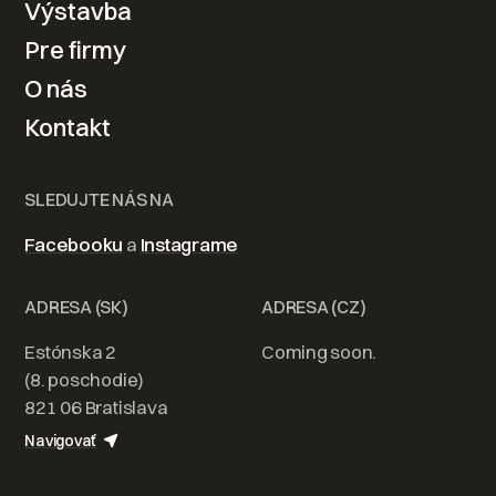
Výstavba
Kontaktovať
Pre firmy
O nás
Kontakt
SLEDUJTE NÁS NA
Facebooku
a
Instagrame
ADRESA (SK)
ADRESA (CZ)
Estónska 2
Coming soon.
(8. poschodie)
821 06 Bratislava
Navigovať