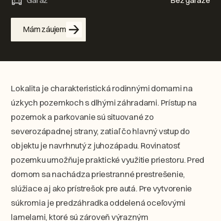
Garáž
Bez garáže
Mám záujem
Lokalita je charakteristická rodinnými domami na
úzkych pozemkoch s dlhými záhradami. Prístup na
pozemok a parkovanie sú situované zo
severozápadnej strany, zatiaľ čo hlavný vstup do
objektu je navrhnutý z juhozápadu. Rovinatosť
pozemku umožňuje praktické využitie priestoru. Pred
domom sa nachádza priestranné prestrešenie,
slúžiace aj ako prístrešok pre autá. Pre vytvorenie
súkromia je predzáhradka oddelená oceľovými
lamelami, ktoré sú zároveň výrazným