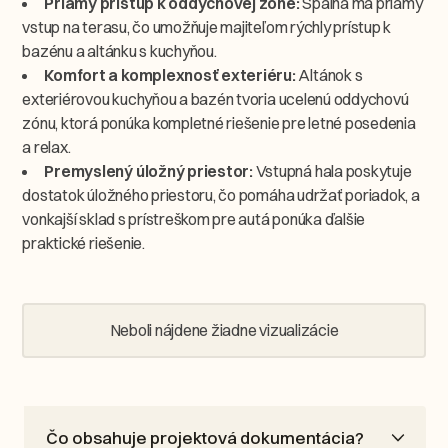
Priamy prístup k oddychovej zóne:
Spálňa má priamy
vstup na terasu, čo umožňuje majiteľom rýchly prístup k
bazénu a altánku s kuchyňou.
Komfort a komplexnosť exteriéru:
Altánok s
exteriérovou kuchyňou a bazén tvoria ucelenú oddychovú
zónu, ktorá ponúka kompletné riešenie pre letné posedenia
a relax.
Premyslený úložný priestor:
Vstupná hala poskytuje
dostatok úložného priestoru, čo pomáha udržať poriadok, a
vonkajší sklad s prístreškom pre autá ponúka ďalšie
praktické riešenie.
Neboli nájdene žiadne vizualizácie
Čo obsahuje projektová dokumentácia?