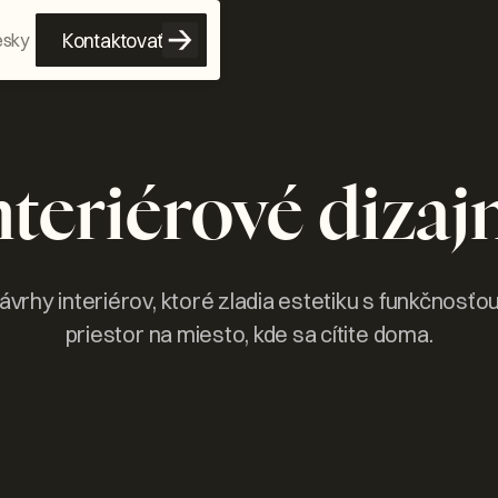
Kontaktovať
esky
nteriérové dizaj
ávrhy interiérov, ktoré zladia estetiku s funkčnosťo
priestor na miesto, kde sa cítite doma.