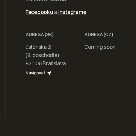
 domov od
Facebooku
a
Instagrame
realizáciu
ADRESA (SK)
ADRESA (CZ)
Estónska 2
Coming soon.
(8. poschodie)
821 06 Bratislava
tovať
Navigovať