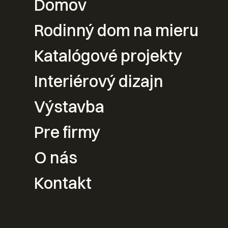
Domov
Váš nový
Rodinný dom na mieru
Katalógové projekty
návrhu po 
Interiérový dizajn
Výstavba
Kontak
Pre firmy
O nás
Kontakt