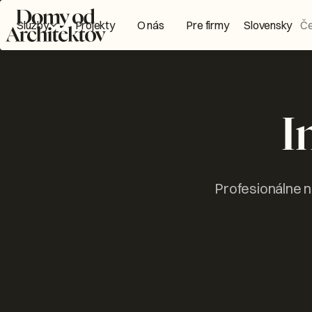
Domy od Architektov Logo
Služby
Projekty
O nás
Pre firmy
Slovensky
Č
I
Profesionálne n