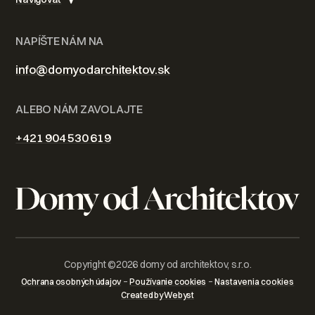
NAPÍŠTE NÁM NA
info@domyodarchitektov.sk
ALEBO NÁM ZAVOLAJTE
+421 904 530 619
Copyright ©
2026
domy od architektov, s.r.o.
–
–
Ochrana osobných údajov
Používanie cookies
Nastavenia cookies
Created by Webyst