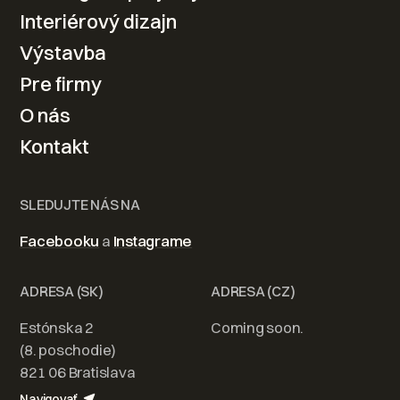
návrhu po realizáciu
Interiérový dizajn
Výstavba
Kontaktovať
Pre firmy
O nás
Kontakt
SLEDUJTE NÁS NA
Facebooku
a
Instagrame
ADRESA (SK)
ADRESA (CZ)
Estónska 2
Coming soon.
(8. poschodie)
821 06 Bratislava
Navigovať