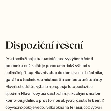
Dispoziční řešení
První podlaží objektu je umístěno na
vyvýšené části
pozemku
, což zajišťuje
panoramatický výhled
a
optimální přístup.
Hlavní vstup do domu
vede do
šatníku
,
garáže s technickou místností
a
samostatné toalety
.
Hlavní schodiště s výtahem propojuje toto podlaží se
spodním.
Hlavní obytná část
zahrnuje
kuchyni s malou
komorou
,
jídelnu
a
prostornou obývací část s krbem
. Z
obývacího pokoje vedou velká okna na
terasu
, což vytváří