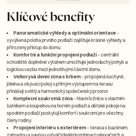
Klíčové benefity
Panoramatické výhledy a optimální orientace
–
vyvýšená poloha prvního podlaží zajišťuje krásné výhledy a
přirozený přístup do domu.
Komfortní a funkční propojení podlaží
– centrální
schodiště doplněné výtahem umožňuje jednoduchý pohyb a
logickou vazbu mezi jednotlivými částmi domu.
Velkorysá denní zóna s krbem
– propojená kuchyně,
jídelna a obývací pokoj s přímým výstupem na terasu
přinášejí světlý a harmonický společenský prostor.
Komplexní soukromá zóna
– hlavní ložnice s vlastním
šatníkem a koupelnou na horním podlaží a dětské pokoje na
spodním podlaží poskytují komfort i soukromí pro všechny
členy rodiny.
Propojení interiéru s exteriérem
– terasa s bazénem,
zahradou a saunou vytváří ideální kombinaci relaxačních a