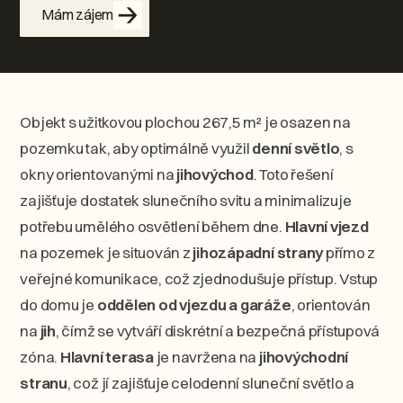
Mám zájem
Objekt s užitkovou plochou 267,5 m² je osazen na
pozemku tak, aby optimálně využil
denní světlo
, s
okny orientovanými na
jihovýchod
. Toto řešení
zajišťuje dostatek slunečního svitu a minimalizuje
potřebu umělého osvětlení během dne.
Hlavní vjezd
na pozemek je situován z
jihozápadní strany
přímo z
veřejné komunikace, což zjednodušuje přístup. Vstup
do domu je
oddělen od vjezdu a garáže
, orientován
na
jih
, čímž se vytváří diskrétní a bezpečná přístupová
zóna.
Hlavní terasa
je navržena na
jihovýchodní
stranu
, což jí zajišťuje celodenní sluneční světlo a