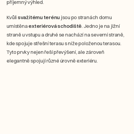
příjemný výhled.
Kvůli
svažitému terénu
jsou po stranách domu
umístěna
exteriérová schodiště
. Jedno je na jižní
straně u vstupu a druhé se nachází na severní straně,
kde spojuje střešní terasu s níže položenou terasou.
Tyto prvky nejen řeší převýšení, ale zároveň
elegantně spojují různé úrovně exteriéru.