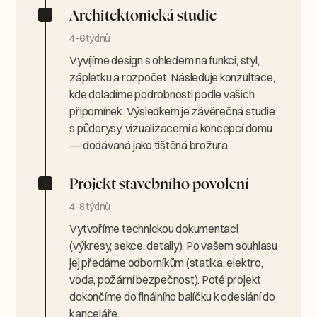
Architektonická studie
4-6 týdnů
Vyvíjíme design s ohledem na funkci, styl,
zápletku a rozpočet. Následuje konzultace,
kde doladíme podrobnosti podle vašich
připomínek. Výsledkem je závěrečná studie
s půdorysy, vizualizacemi a koncepcí domu
— dodávaná jako tištěná brožura.
Projekt stavebního povolení
4-8 týdnů
Vytvoříme technickou dokumentaci
(výkresy, sekce, detaily). Po vašem souhlasu
jej předáme odborníkům (statika, elektro,
voda, požární bezpečnost). Poté projekt
dokončíme do finálního balíčku k odeslání do
kanceláře.