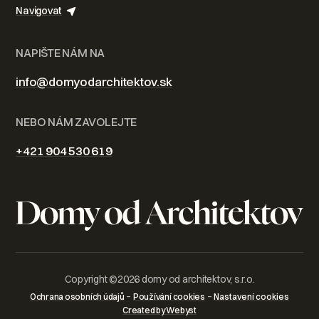
Navigovat
NAPIŠTE NÁM NA
info@domyodarchitektov.sk
NEBO NÁM ZAVOLEJTE
+421 904 530 619
Copyright ©
2026
domy od architektov, s.r.o.
–
–
Ochrana osobních údajů
Používání cookies
Nastavení cookies
Created by Webyst