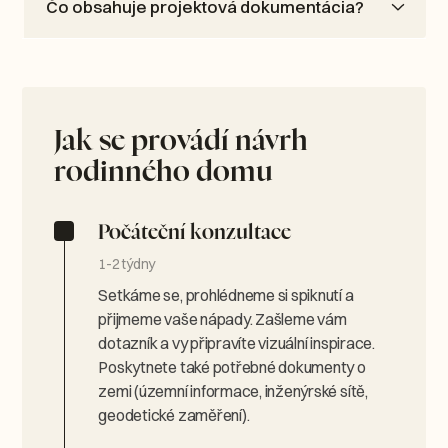
Čo obsahuje projektová dokumentácia?
Jak se provádí návrh
rodinného domu
Počáteční konzultace
1-2 týdny
Setkáme se, prohlédneme si spiknutí a
přijmeme vaše nápady. Zašleme vám
dotazník a vy připravíte vizuální inspirace.
Poskytnete také potřebné dokumenty o
zemi (územní informace, inženýrské sítě,
geodetické zaměření).