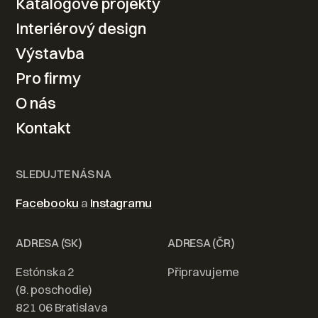
Katalogové projekty
návrhu po realizaci
Interiérový design
Výstavba
Kontaktovat
Pro firmy
O nás
Kontakt
SLEDUJTE NÁS NA
Facebooku
a
Instagramu
ADRESA (SK)
ADRESA (ČR)
Estónska 2
Připravujeme
(8. poschodie)
821 06 Bratislava