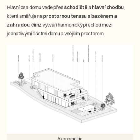
Hlavní osa domu vede přes
schodiště
a
hlavní chodbu
,
která směřuje na
prostornou terasu s bazénem a
zahradou
, čímž vytváří harmonický přechod mezi
jednotlivými částmi domu a vnějším prostorem.
Axonometrie