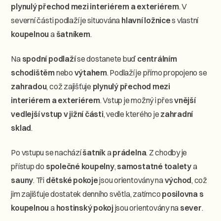
plynulý přechod mezi interiérem a exteriérem
. V
severní části podlaží je situována
hlavní ložnice
s vlastní
koupelnou
a
šatníkem
.
Na
spodní podlaží
se dostanete buď
centrálním
schodištěm
nebo
výtahem
. Podlaží je přímo propojeno se
zahradou
, což zajišťuje
plynulý přechod mezi
interiérem a exteriérem
. Vstup je možný i přes
vnější
vedlejší vstup v jižní části
, vedle kterého je
zahradní
sklad
.
Po vstupu se nachází
šatník
a
prádelna
. Z chodby je
přístup do
společné koupelny
,
samostatné toalety
a
sauny
. Tři
dětské pokoje
jsou orientovány na
východ
, což
jim zajišťuje dostatek denního světla, zatímco
posilovna s
koupelnou
a
hostinský pokoj
jsou orientovány na
sever
.