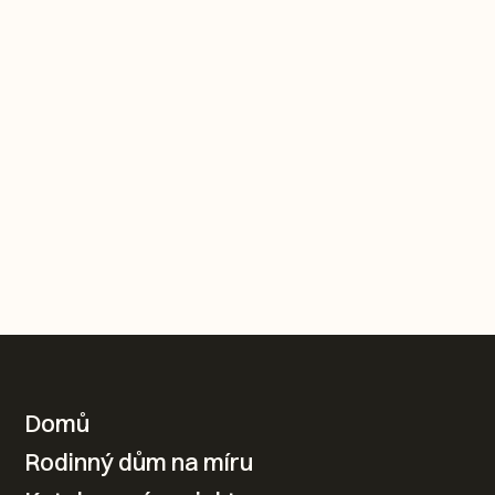
KONTAKTUJTE NÁS
Domů
Rodinný dům na míru
Váš nový domov od