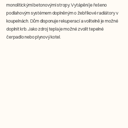
monolitickými betonovými stropy. Vytápění je řešeno
podlahovým systémem doplněným o žebříkové radiátory v
koupelnách. Dům disponuje rekuperací a volitelně je možné
doplnit krb. Jako zdroj tepla je možné zvolit tepelné
čerpadlo nebo plynový kotel.