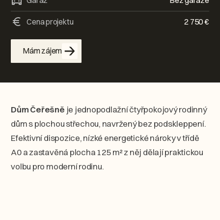
Garáž
Bez garáže
Cena projektu
2 750
€
Mám zájem
Dům Čeřešně
je jednopodlažní čtyřpokojový rodinný
dům s plochou střechou, navržený bez podskleppení.
Efektivní dispozice, nízké energetické nároky v třídě
A0 a zastavěná plocha 125 m² z něj dělají praktickou
volbu pro moderní rodinu.