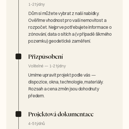
1-2 týdny
Dům si můžete vybrat z naší nabídky.
Ověříme vhodnost pro vaši nemovitost a
rozpočet. Nejprve potřebujete informace o
zónování, data o sítích a (v případě šikmého
pozemku) geodetické zaměření.
Přizpůsobení
Volitelné — 1-2 týdny
Umíme upravit projekt podle vás —
dispozice, okna, technologie, materiály.
Rozsah a cena změn jsou dohodnuty
předem.
Projektová dokumentace
4-5 týdnů