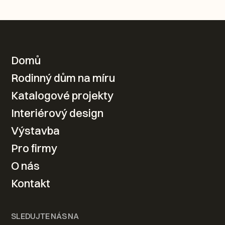
KONTAKTUJTE NÁS
Domů
Rodinný dům na míru
Váš nový domov od
Katalogové projekty
návrhu po realizaci
Interiérový design
Výstavba
Kontaktovat
Pro firmy
O nás
Kontakt
SLEDUJTE NÁS NA