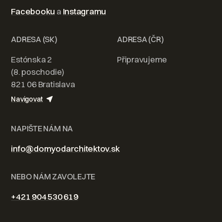
Facebooku
a
Instagramu
ADRESA (SK)
ADRESA (ČR)
Estónska 2
Připravujeme
(8. poschodie)
821 06 Bratislava
Navigovat
NAPIŠTE NÁM NA
info@domyodarchitektov.sk
NEBO NÁM ZAVOLEJTE
+421 904 530 619