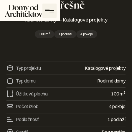
Čeřešně
Domy od architektů Logo
Rodinné domy
—
Katalogové projekty
2
100
m
1 podlaží
4 pokoje
Typ projektu
Katalogové projekty
Typ domu
Rodinné domy
2
Úžitková plocha
100
m
Počet izieb
4 pokoje
Podlažnosť
1 podlaží