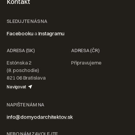
Kontakt
SLEDUJTE NÁS NA
Facebooku
a
Instagramu
ADRESA (SK)
ADRESA (ČR)
Estónska 2
Připravujeme
(8. poschodie)
821 06 Bratislava
Navigovat
NAPIŠTE NÁM NA
info@domyodarchitektov.sk
NEBO NÁM ZAVOLEJTE