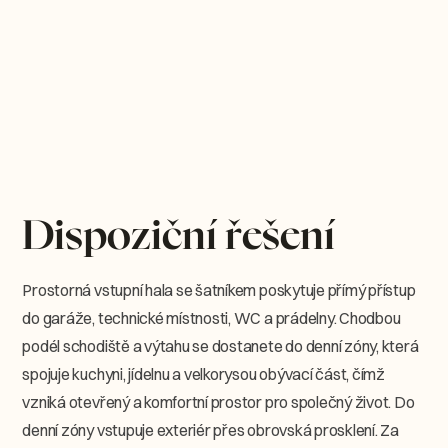
Dispoziční řešení
Prostorná vstupní hala se šatníkem poskytuje přímý přístup
do garáže, technické místnosti, WC a prádelny. Chodbou
podél schodiště a výtahu se dostanete do denní zóny, která
spojuje kuchyni, jídelnu a velkorysou obývací část, čímž
vzniká otevřený a komfortní prostor pro společný život. Do
denní zóny vstupuje exteriér přes obrovská prosklení. Za