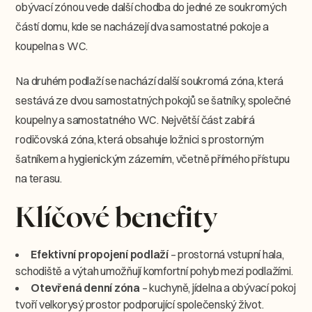
obývací zónou vede další chodba do jedné ze soukromých
částí domu, kde se nacházejí dva samostatné pokoje a
koupelna s WC.
Na druhém podlaží se nachází další soukromá zóna, která
sestává ze dvou samostatných pokojů se šatníky, společné
koupelny a samostatného WC. Největší část zabírá
rodičovská zóna, která obsahuje ložnici s prostorným
šatníkem a hygienickým zázemím, včetně přímého přístupu
na terasu.
Klíčové benefity
Efektivní propojení podlaží
– prostorná vstupní hala,
schodiště a výtah umožňují komfortní pohyb mezi podlažími.
Otevřená denní zóna
– kuchyně, jídelna a obývací pokoj
tvoří velkorysý prostor podporující společenský život.