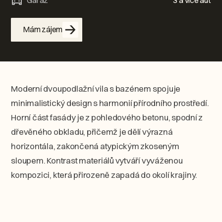
Garáž
3 a více aut
Mám zájem
Moderní dvoupodlažní vila s bazénem spojuje
minimalistický design s harmonií přírodního prostředí.
Horní část fasády je z pohledového betonu, spodní z
dřevěného obkladu, přičemž je dělí výrazná
horizontála, zakončená atypickým zkoseným
sloupem. Kontrast materiálů vytváří vyváženou
kompozici, která přirozeně zapadá do okolí krajiny.