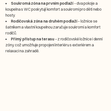
Soukromá zóna na prvním podlaží
– dva pokoje a
koupelna s WC poskytují komfort a soukromí pro děti nebo
hosty.
Rodičovská zóna na druhém podlaží
– ložnice se
šatníkem a vlastní koupelnou zaručuje soukromí a komfort
rodičů.
Přímý přístup na terasu
– z rodičovské ložnice i denní
zóny, což umožňuje propojení interiéru s exteriérem a
relaxaci na zahradě.