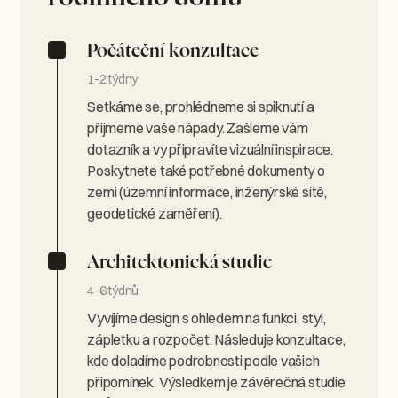
Počáteční konzultace
1-2 týdny
Setkáme se, prohlédneme si spiknutí a
přijmeme vaše nápady. Zašleme vám
dotazník a vy připravíte vizuální inspirace.
Poskytnete také potřebné dokumenty o
zemi (územní informace, inženýrské sítě,
geodetické zaměření).
Architektonická studie
4-6 týdnů
Vyvíjíme design s ohledem na funkci, styl,
zápletku a rozpočet. Následuje konzultace,
kde doladíme podrobnosti podle vašich
připomínek. Výsledkem je závěrečná studie