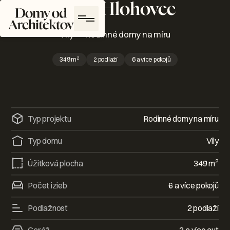
RD V Hlohovec
Domy od architektů Logo
Vily
—
Rodinné domy na míru
2
349
m
2 podlaží
6 a více pokojů
Typ projektu
Rodinné domy na míru
Typ domu
Vily
2
Úžitková plocha
349
m
Počet izieb
6 a více pokojů
Podlažnosť
2 podlaží