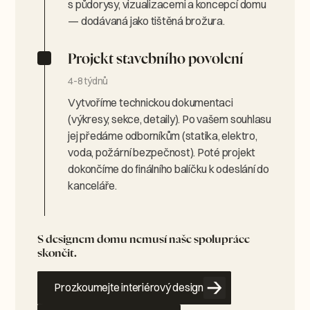
s půdorysy, vizualizacemi a koncepcí domu
— dodávaná jako tištěná brožura.
Projekt stavebního povolení
4-8 týdnů
Vytvoříme technickou dokumentaci
(výkresy, sekce, detaily). Po vašem souhlasu
jej předáme odborníkům (statika, elektro,
voda, požární bezpečnost). Poté projekt
dokončíme do finálního balíčku k odeslání do
kanceláře.
S designem domu nemusí naše spolupráce
skončit.
Prozkoumejte interiérový design