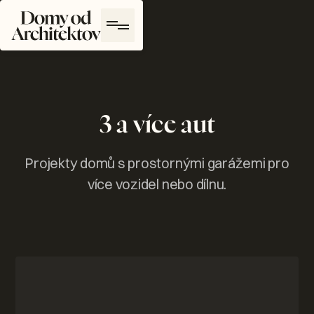
Domy od architektů Logo
3 a více aut
Projekty domů s prostornými garážemi pro
více vozidel nebo dílnu.