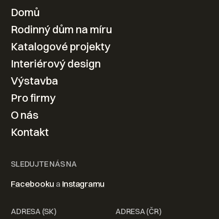
KONTAKTUJTE NÁS
Domů
Rodinný dům na míru
Váš nový domov od
Katalogové projekty
návrhu po realizaci
Interiérový design
Výstavba
Kontaktovat
Pro firmy
O nás
Kontakt
SLEDUJTE NÁS NA
Facebooku
a
Instagramu
ADRESA (SK)
ADRESA (ČR)